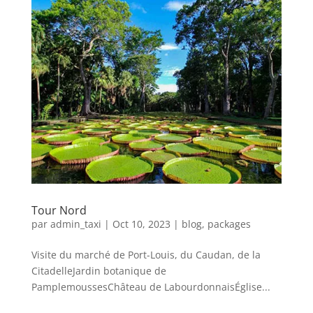
Tour Nord
par
admin_taxi
|
Oct 10, 2023
|
blog
,
packages
Visite du marché de Port-Louis, du Caudan, de la
CitadelleJardin botanique de
PamplemoussesChâteau de LabourdonnaisÉglise...