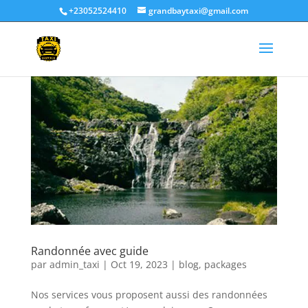
+23052524410
grandbaytaxi@gmail.com
Randonnée avec guide
par
admin_taxi
|
Oct 19, 2023
|
blog
,
packages
Nos services vous proposent aussi des randonnées